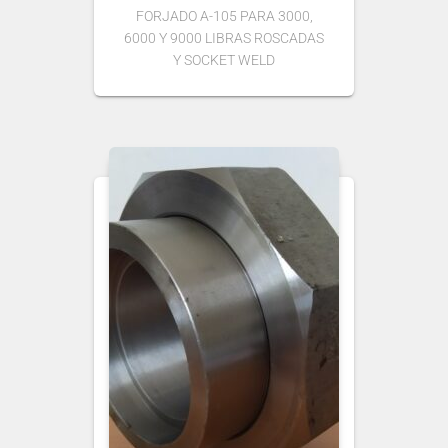
FORJADO A-105 PARA 3000,
6000 Y 9000 LIBRAS ROSCADAS
Y SOCKET WELD