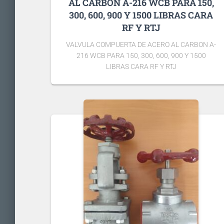
AL CARBON A-216 WCB PARA 150,
300, 600, 900 Y 1500 LIBRAS CARA
RF Y RTJ
VALVULA COMPUERTA DE ACERO AL CARBON A-
216 WCB PARA 150, 300, 600, 900 Y 1500
LIBRAS CARA RF Y RTJ