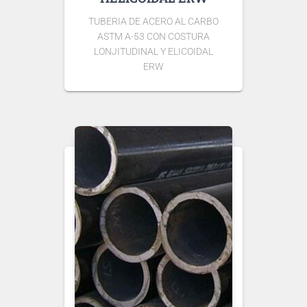
TUBERIA DE ACERO AL CARBO
ASTM A-53 CON COSTURA
LONJITUDINAL Y ELICOIDAL
ERW