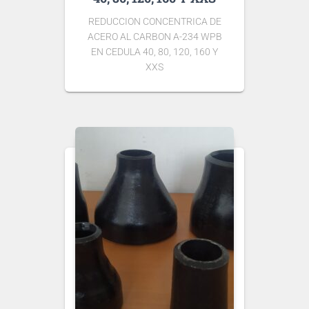
REDUCCION CONCENTRICA DE
ACERO AL CARBON A-234 WPB
EN CEDULA 40, 80, 120, 160 Y
XXS