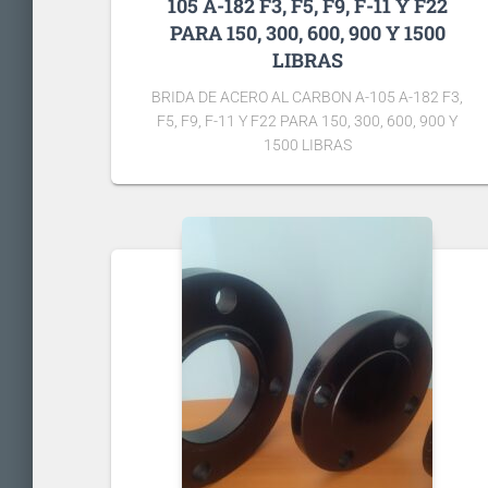
105 A-182 F3, F5, F9, F-11 Y F22
PARA 150, 300, 600, 900 Y 1500
LIBRAS
BRIDA DE ACERO AL CARBON A-105 A-182 F3,
F5, F9, F-11 Y F22 PARA 150, 300, 600, 900 Y
1500 LIBRAS