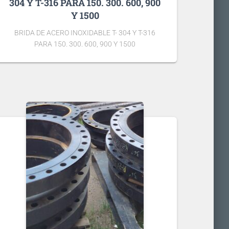
304 Y T-316 PARA 150. 300. 600, 900
Y 1500
BRIDA DE ACERO INOXIDABLE T- 304 Y T-316
PARA 150. 300. 600, 900 Y 1500